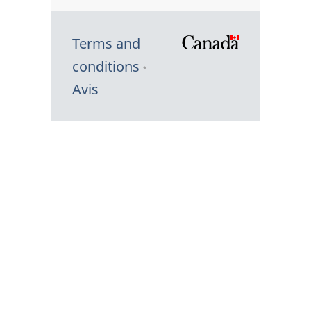
Terms and
/
conditions
Symbole
Avis
du
gouvernem
du
Canada