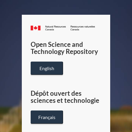
Canada.ca
/
Gouverneme
Open Science and
du
Technology Repository
Canada
English
Dépôt ouvert des
sciences et technologie
Français