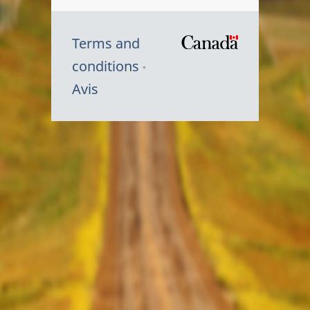
Terms and
/
conditions
Symbole
Avis
du
gouvernem
du
Canada