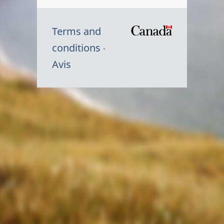
Terms and
/
conditions
Symbole
Avis
du
gouvernem
du
Canada