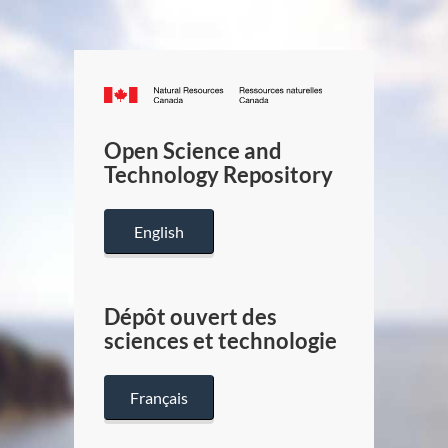
Canada.ca
/
Gouverneme
Open Science and
du
Technology Repository
Canada
English
Dépôt ouvert des
sciences et technologie
Français