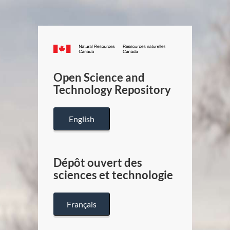
Canada.ca
/
Gouverneme
Open Science and
du
Technology Repository
Canada
English
Dépôt ouvert des
sciences et technologie
Français