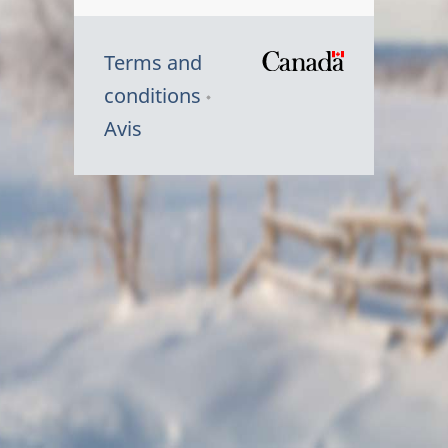
Terms and
/
conditions
Symbole
Avis
du
gouvernem
du
Canada