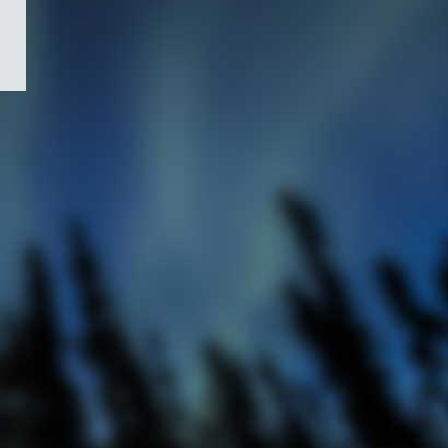
/
Symbole
du
gouvernement
du
Canada