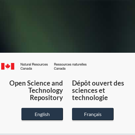
Canada.ca
/
Gouvernement
Open Science and
Dépôt ouvert des
du
Technology
sciences et
Canada
Repository
technologie
English
Français