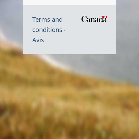
Terms and
/
conditions
Symbole
Avis
du
gouvernem
du
Canada