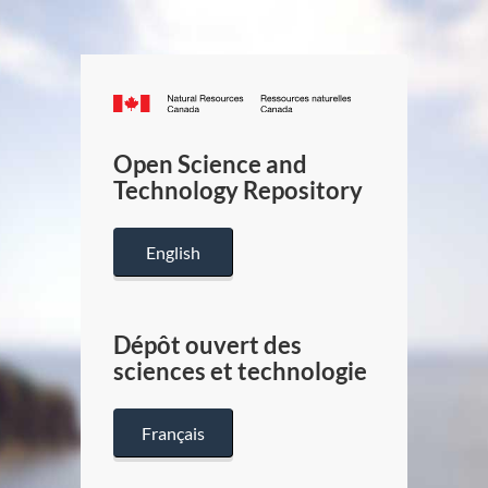
Canada.ca
/
Gouverneme
Open Science and
du
Technology Repository
Canada
English
Dépôt ouvert des
sciences et technologie
Français