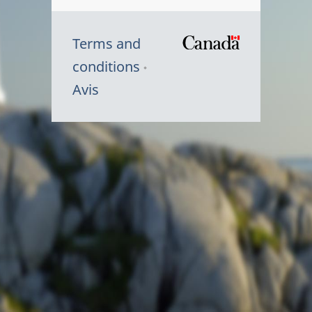
Terms and
/
conditions
Symbole
Avis
du
gouvernem
du
Canada