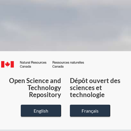
Canada.ca
/
Gouvernement
Open Science and
Dépôt ouvert des
du
Technology
sciences et
Canada
Repository
technologie
English
Français