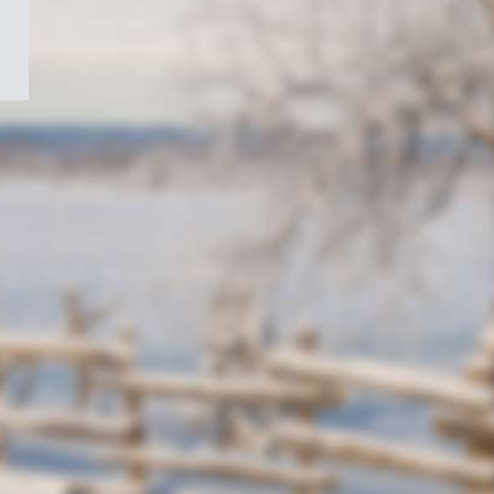
/
Symbole
du
gouvernement
du
Canada