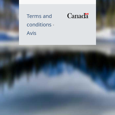
Terms and
/
conditions
Symbole
Avis
du
gouvernem
du
Canada