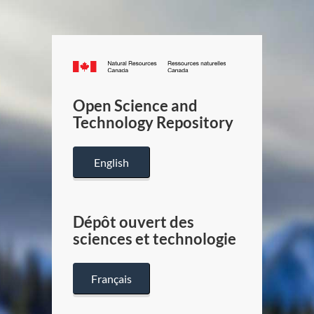
Canada.ca
/
Gouverneme
Open Science and
du
Technology Repository
Canada
English
Dépôt ouvert des
sciences et technologie
Français