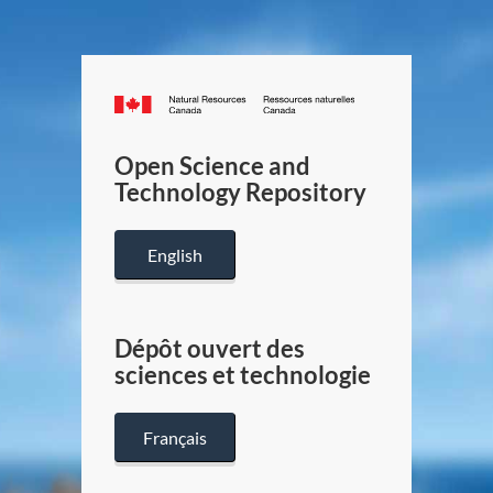
Canada.ca
/
Gouverneme
Open Science and
du
Technology Repository
Canada
English
Dépôt ouvert des
sciences et technologie
Français