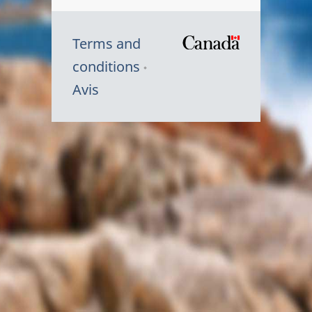
Terms and
/
conditions
Symbole
Avis
du
gouvernem
du
Canada