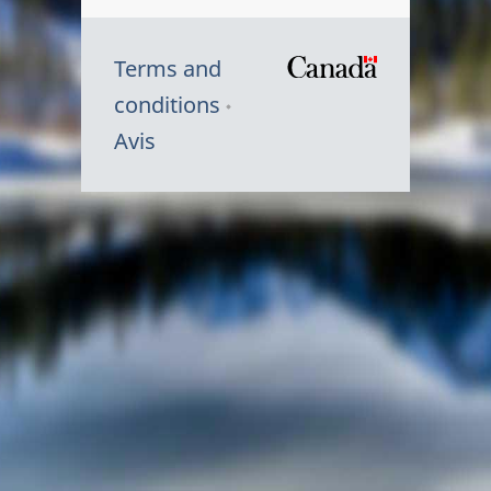
Terms and
/
conditions
Symbole
Avis
du
gouvernem
du
Canada