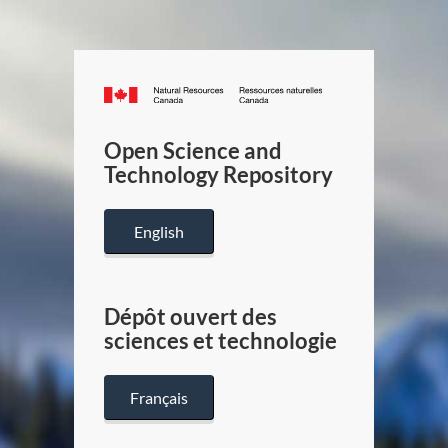
Canada.ca
/
Gouverneme
Open Science and
du
Technology Repository
Canada
English
Dépôt ouvert des
sciences et technologie
Français