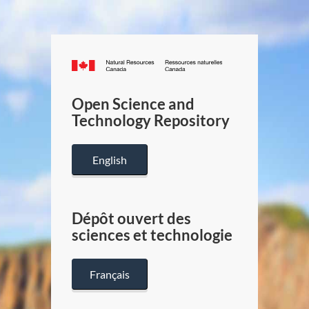
Canada.ca
/
Gouverneme
Open Science and
du
Technology Repository
Canada
English
Dépôt ouvert des
sciences et technologie
Français