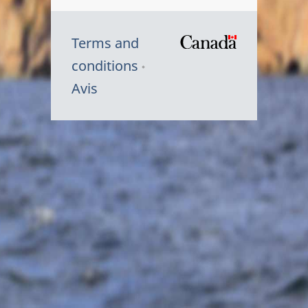
Terms and
/
conditions
Symbole
Avis
du
gouvernem
du
Canada