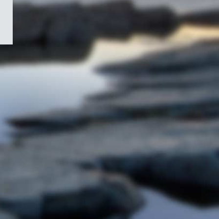
/
Symbole
du
gouvernement
du
Canada