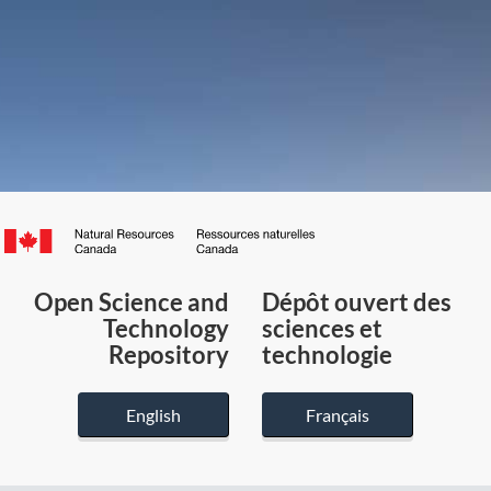
Canada.ca
/
Gouvernement
Open Science and
Dépôt ouvert des
du
Technology
sciences et
Canada
Repository
technologie
English
Français