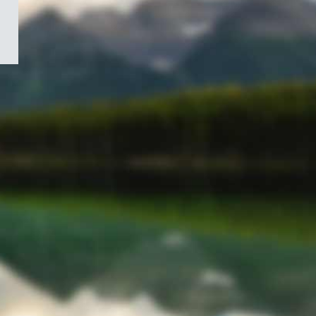
/
Symbole
du
gouvernement
du
Canada