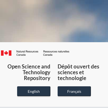
Canada.ca
/
Gouvernement
Open Science and
Dépôt ouvert des
du
Technology
sciences et
Canada
Repository
technologie
English
Français