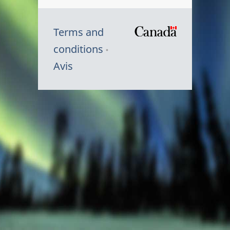
Terms and
/
conditions
Symbole
Avis
du
gouvernem
du
Canada