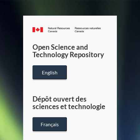
Canada.ca
/
Gouverneme
Open Science and
du
Technology Repository
Canada
English
Dépôt ouvert des
sciences et technologie
Français