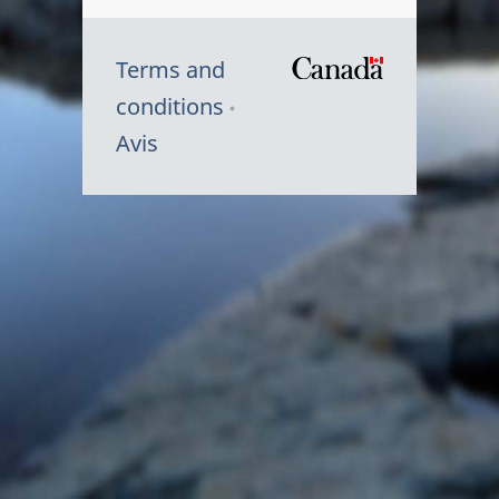
Terms and
/
conditions
Symbole
Avis
du
gouvernem
du
Canada