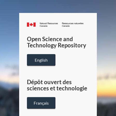
Canada.ca
/
Gouverneme
Open Science and
du
Technology Repository
Canada
English
Dépôt ouvert des
sciences et technologie
Français