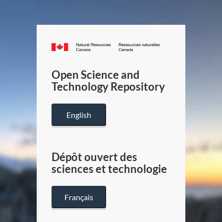
Canada.ca
/
Gouverneme
Open Science and
du
Technology Repository
Canada
English
Dépôt ouvert des
sciences et technologie
Français