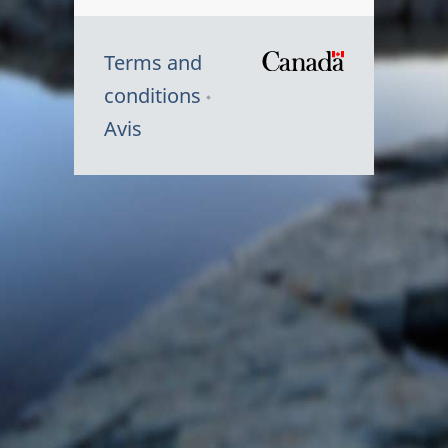
Terms and
/
conditions
Symbole
Avis
du
gouvernem
du
Canada