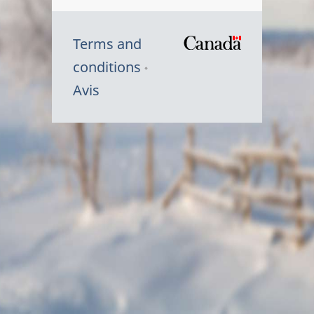
Terms and
/
conditions
Symbole
Avis
du
gouvernem
du
Canada