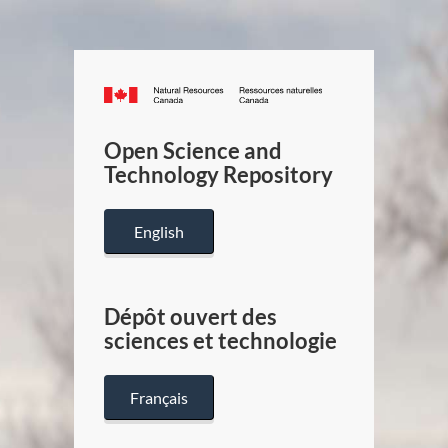
Canada.ca
/
Gouverneme
Open Science and
du
Technology Repository
Canada
English
Dépôt ouvert des
sciences et technologie
Français