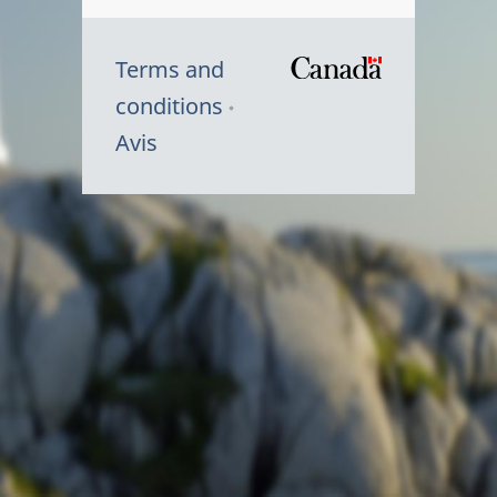
Terms and
/
conditions
Symbole
Avis
du
gouvernem
du
Canada