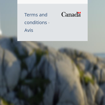
Terms and
/
conditions
Symbole
Avis
du
gouvernem
du
Canada