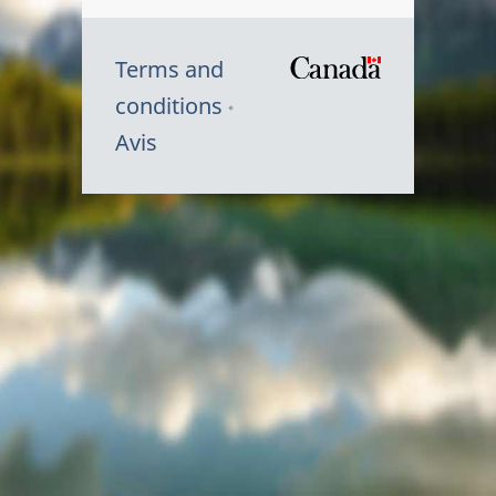
Terms and
/
conditions
Symbole
Avis
du
gouvernem
du
Canada