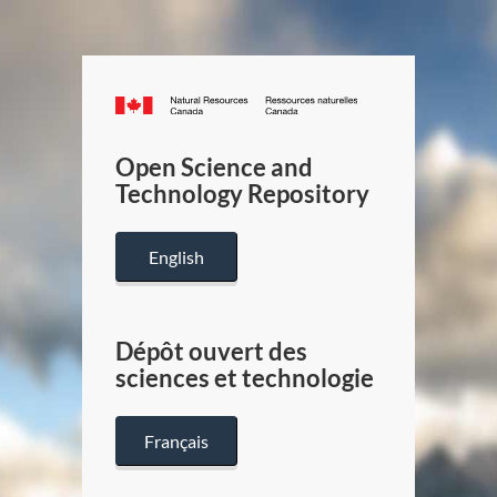
Canada.ca
/
Gouverneme
Open Science and
du
Technology Repository
Canada
English
Dépôt ouvert des
sciences et technologie
Français