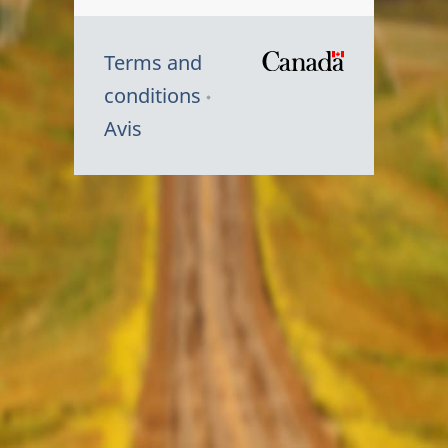
Terms and
/
conditions
Symbole
Avis
du
gouvernem
du
Canada