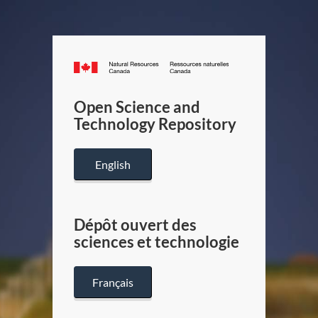
Canada.ca
/
Gouverneme
Open Science and
du
Technology Repository
Canada
English
Dépôt ouvert des
sciences et technologie
Français