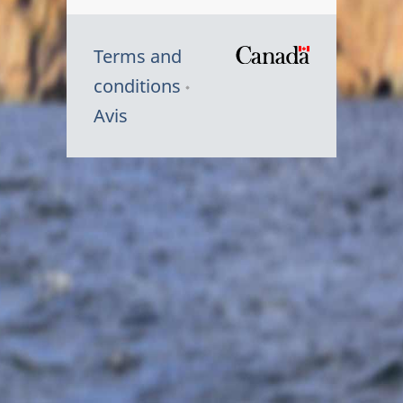
Terms and
/
conditions
Symbole
Avis
du
gouvernem
du
Canada