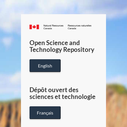
Canada.ca
/
Gouverneme
Open Science and
du
Technology Repository
Canada
English
Dépôt ouvert des
sciences et technologie
Français