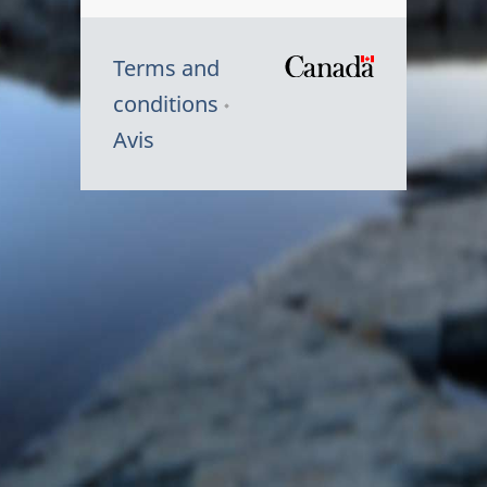
Terms and
/
conditions
Symbole
Avis
du
gouvernem
du
Canada