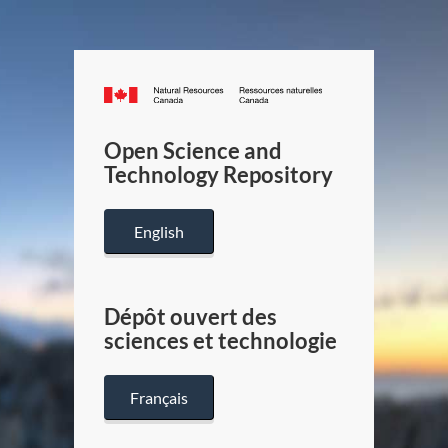
Canada.ca
/
Gouverneme
Open Science and
du
Technology Repository
Canada
English
Dépôt ouvert des
sciences et technologie
Français