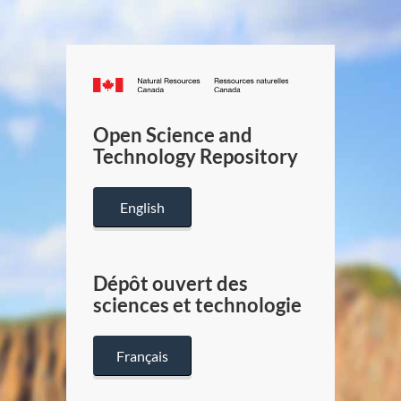
Canada.ca
/
Gouverneme
Open Science and
du
Technology Repository
Canada
English
Dépôt ouvert des
sciences et technologie
Français