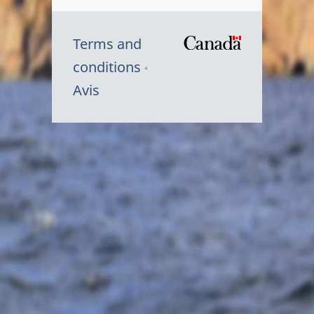
Terms and
/
conditions
Symbole
Avis
du
gouvernem
du
Canada