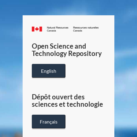
Canada.ca
/
Gouverneme
Open Science and
du
Technology Repository
Canada
English
Dépôt ouvert des
sciences et technologie
Français