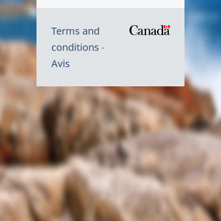
Terms and
/
conditions
Symbole
Avis
du
gouvernem
du
Canada