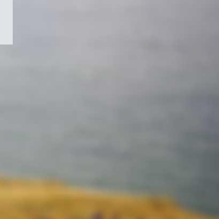
/
Symbole
du
gouvernement
du
Canada