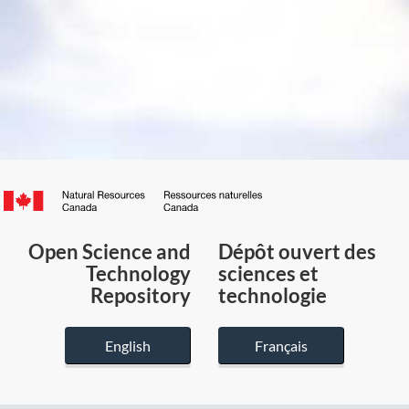
Canada.ca
/
Gouvernement
Open Science and
Dépôt ouvert des
du
Technology
sciences et
Canada
Repository
technologie
English
Français