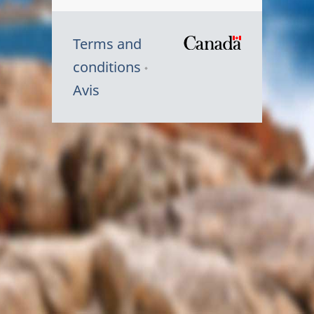
Terms and
/
conditions
Symbole
Avis
du
gouvernem
du
Canada