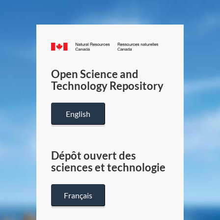
Canada.ca
/
Gouverneme
Open Science and
du
Technology Repository
Canada
English
Dépôt ouvert des
sciences et technologie
Français