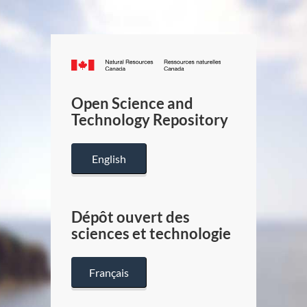
Canada.ca
/
Gouverneme
Open Science and
du
Technology Repository
Canada
English
Dépôt ouvert des
sciences et technologie
Français