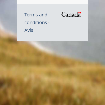
Terms and
/
conditions
Symbole
Avis
du
gouvernem
du
Canada