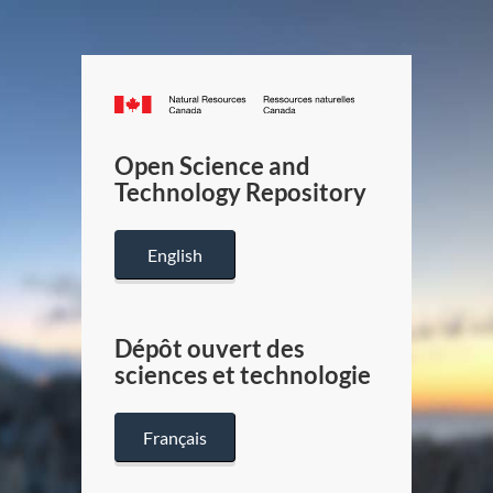
Canada.ca
/
Gouverneme
Open Science and
du
Technology Repository
Canada
English
Dépôt ouvert des
sciences et technologie
Français