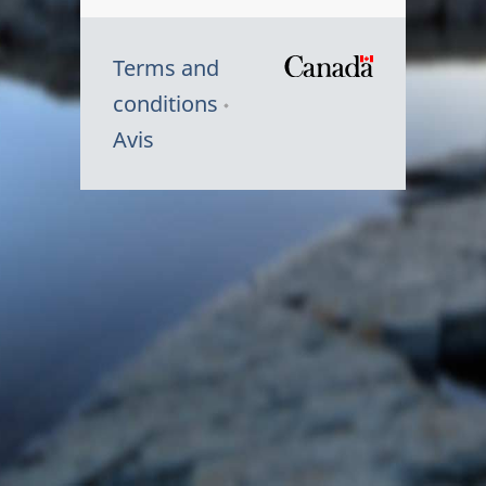
Terms and
/
conditions
Symbole
Avis
du
gouvernem
du
Canada