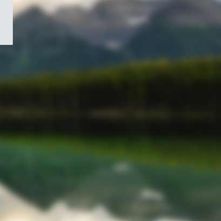
/
Symbole
du
gouvernement
du
Canada