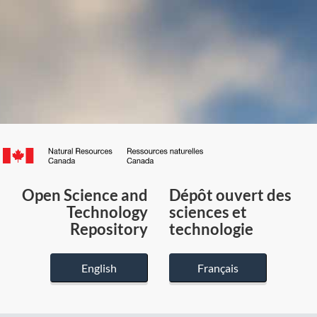
Canada.ca
/
Gouvernement
Open Science and
Dépôt ouvert des
du
Technology
sciences et
Canada
Repository
technologie
English
Français