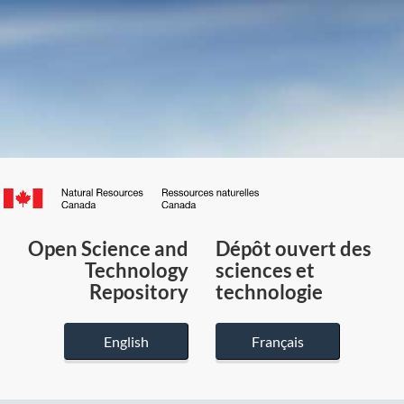
Canada.ca
/
Gouvernement
Open Science and
Dépôt ouvert des
du
Technology
sciences et
Canada
Repository
technologie
English
Français