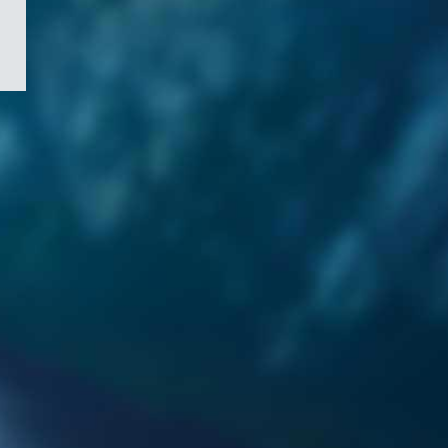
/
Symbole
du
gouvernement
du
Canada