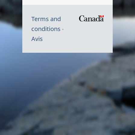
Terms and
/
conditions
Symbole
Avis
du
gouvernem
du
Canada