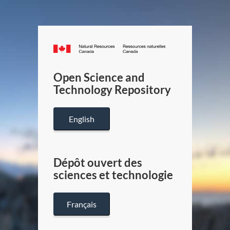
Canada.ca
/
Gouverneme
Open Science and
du
Technology Repository
Canada
English
Dépôt ouvert des
sciences et technologie
Français