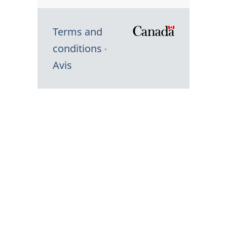
Terms and
/
conditions
Symbole
Avis
du
gouvernem
du
Canada