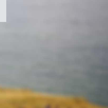
/
Symbole
du
gouvernement
du
Canada