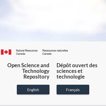
Canada.ca
/
Gouvernement
Open Science and
Dépôt ouvert des
du
Technology
sciences et
Canada
Repository
technologie
English
Français