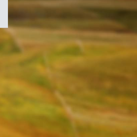
/
Symbole
du
gouvernement
du
Canada