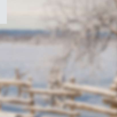
/
Symbole
du
gouvernement
du
Canada