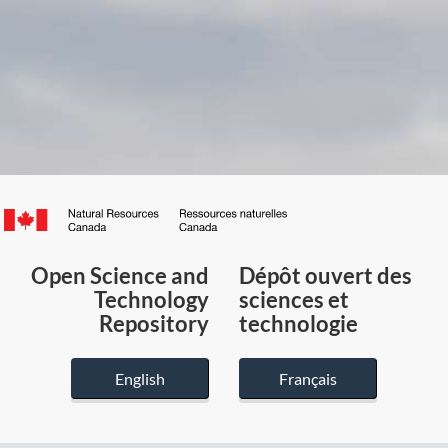
Canada.ca
/
Gouvernement
Open Science and
Dépôt ouvert des
du
Technology
sciences et
Canada
Repository
technologie
English
Français