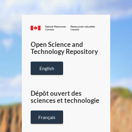
Canada.ca
/
Gouverneme
Open Science and
du
Technology Repository
Canada
English
Dépôt ouvert des
sciences et technologie
Français