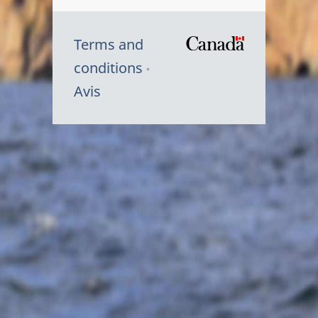
Terms and
/
conditions
Symbole
Avis
du
gouvernem
du
Canada