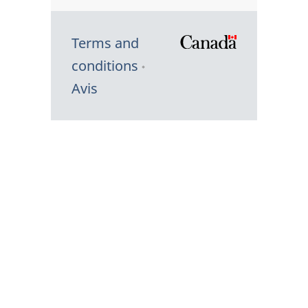
Terms and
/
conditions
Symbole
Avis
du
gouvernem
du
Canada