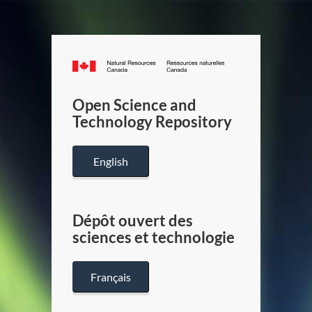
Canada.ca
/
Gouverneme
Open Science and
du
Technology Repository
Canada
English
Dépôt ouvert des
sciences et technologie
Français