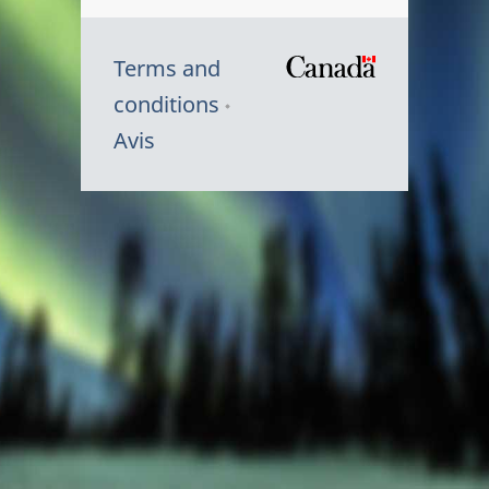
Terms and
/
conditions
Symbole
Avis
du
gouvernem
du
Canada