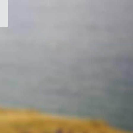
/
Symbole
du
gouvernement
du
Canada