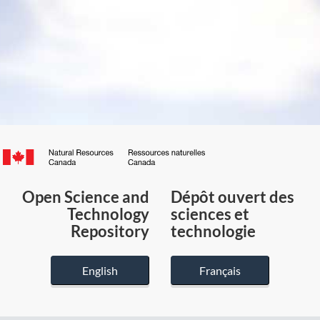
Canada.ca
/
Gouvernement
Open Science and
Dépôt ouvert des
du
Technology
sciences et
Canada
Repository
technologie
English
Français