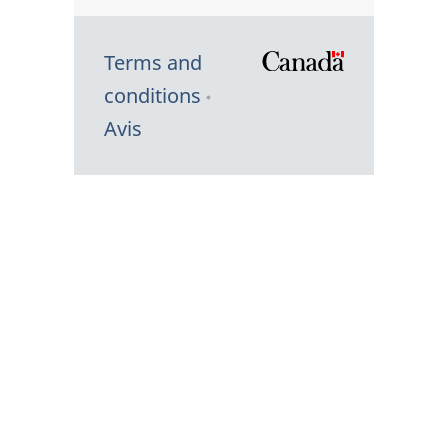
Terms and
/
conditions
Symbole
Avis
du
gouvernem
du
Canada