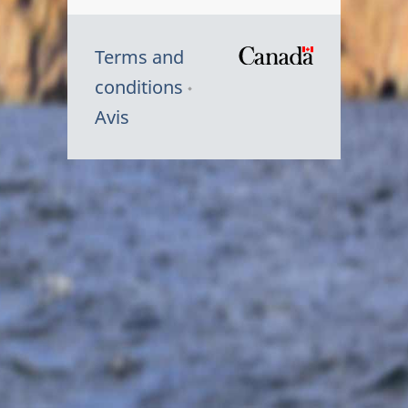
Terms and
/
conditions
Symbole
Avis
du
gouvernem
du
Canada