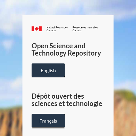
Canada.ca
/
Gouverneme
Open Science and
du
Technology Repository
Canada
English
Dépôt ouvert des
sciences et technologie
Français