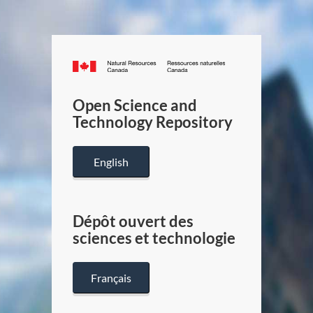
Canada.ca
/
Gouverneme
Open Science and
du
Technology Repository
Canada
English
Dépôt ouvert des
sciences et technologie
Français