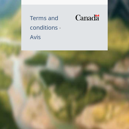
Terms and
/
conditions
Symbole
Avis
du
gouvernem
du
Canada