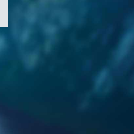
/
Symbole
du
gouvernement
du
Canada