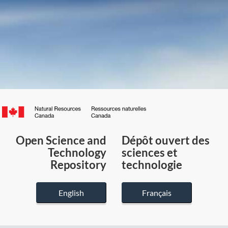
Canada.ca
/
Gouvernement
Open Science and
Dépôt ouvert des
du
Technology
sciences et
Canada
Repository
technologie
English
Français