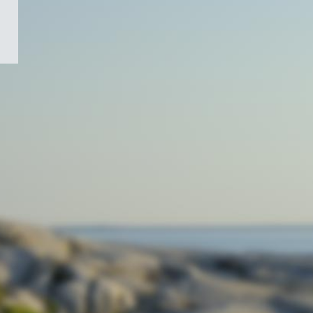
/
Symbole
du
gouvernement
du
Canada