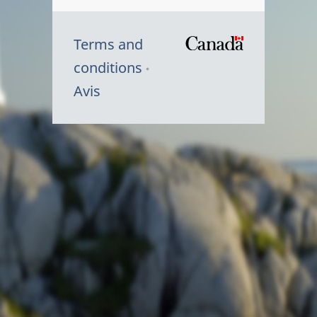
Terms and
/
conditions
Symbole
Avis
du
gouvernem
du
Canada