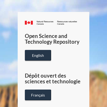
Canada.ca
/
Gouverneme
Open Science and
du
Technology Repository
Canada
English
Dépôt ouvert des
sciences et technologie
Français