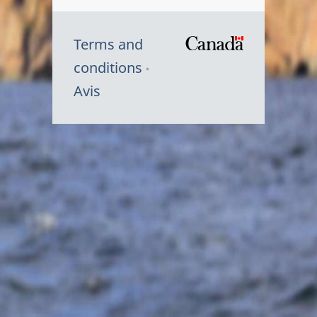
Terms and
/
conditions
Symbole
Avis
du
gouvernem
du
Canada