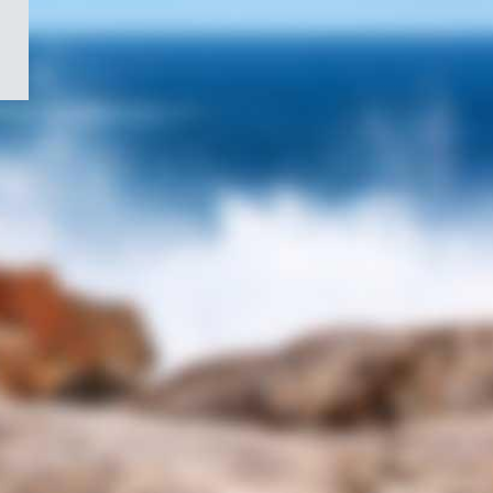
/
Symbole
du
gouvernement
du
Canada