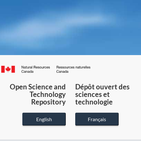
Canada.ca
/
Gouvernement
Open Science and
Dépôt ouvert des
du
Technology
sciences et
Canada
Repository
technologie
English
Français