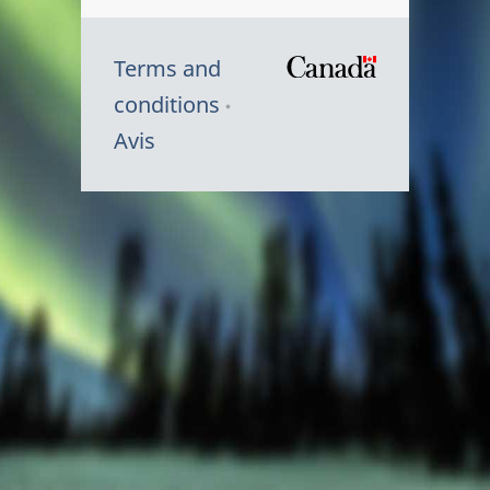
Terms and
/
conditions
Symbole
Avis
du
gouvernem
du
Canada