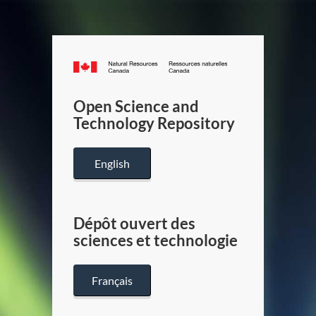
Canada.ca
/
Gouverneme
Open Science and
du
Technology Repository
Canada
English
Dépôt ouvert des
sciences et technologie
Français